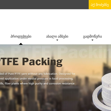
ᲞᲠᲝᲓᲣᲥᲢᲔᲑᲘ
ᲐᲮᲐᲚᲘ ᲐᲛᲑᲔᲑᲘ
ᲒᲐᲓᲛᲝᲬᲔᲠᲐ