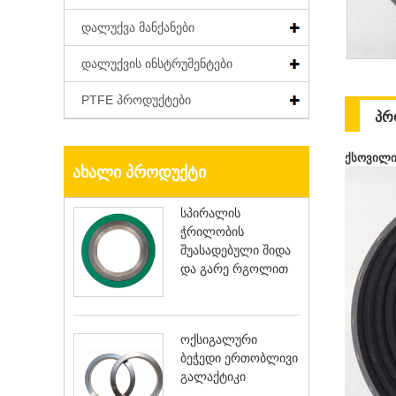
დალუქვა მანქანები
დალუქვის ინსტრუმენტები
PTFE პროდუქტები
პრ
ქსოვილი
ᲐᲮᲐᲚᲘ ᲞᲠᲝᲓᲣᲥᲢᲘ
სპირალის
ჭრილობის
შუასადებული შიდა
და გარე რგოლით
ოქსიგალური
ბეჭედი ერთობლივი
გალაქტიკი