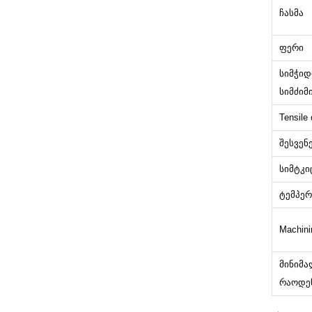
ჩასმა
ფერი
სიმჭიდ
სიმძიმ
Tensile
შესვენ
სიმტკი
ტემპერ
Machini
მინიმა
რაოდე