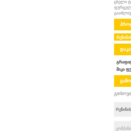
ცხელი ტ
ფურცელი
გააძლიე
პროდ
რეზინი
დაკა
გრაფი
მიკა ფ
გამო
გთხოვთ